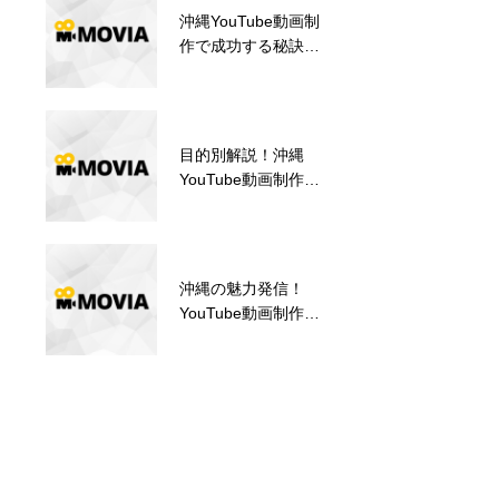
沖縄YouTube動画制
沖縄発！効果的な
作で成功する秘訣と
YouTube動画制作と
は？【企画から運用
は？【集客・PR戦
まで】
略】
目的別解説！沖縄
沖縄YouTube動画制
YouTube動画制作ガ
作で成功する秘訣と
イド【集客/認知度
は？【企画から運用
UP】
まで】
沖縄の魅力発信！
沖縄で映像案件を依
YouTube動画制作の
頼するなら必見！動
力【観光・企業PR
画制作の進め方ガイ
に】
ド