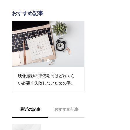
おすすめ記事
映像撮影の準備期間はどれくら
高品質な映像制作を
つ
い必要？失敗しないための準備
ジナル動画制作のこ
】
のコツ
体例
最近の記事
おすすめ記事