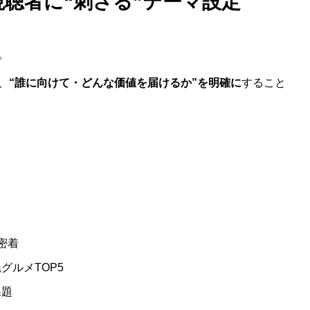
視聴者に“刺さる”テーマ設定
。
、
“誰に向けて・どんな価値を届けるか”を明確に
すること
密着
グルメTOP5
課題