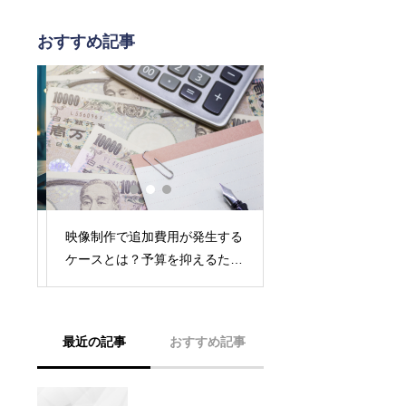
おすすめ記事
途
映像制作で追加費用が発生する
反響UP！沖縄YouTu
を
ケースとは？予算を抑えるため
のポイント【視聴者
のポイントも紹介
む】
最近の記事
おすすめ記事