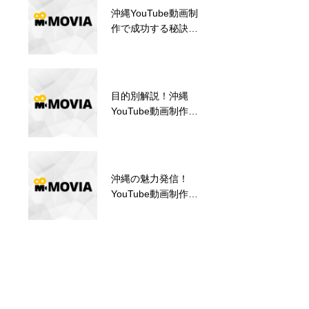
沖縄YouTube動画制
高品質な映像制作を
作で成功する秘訣と
実現！オリジナル動
は？【企画から運用
画制作のこだわりと
まで】
具体例
目的別解説！沖縄
反響UP！沖縄
YouTube動画制作ガ
YouTube動画制作の
イド【集客/認知度
ポイント【視聴者を
UP】
惹き込む】
沖縄の魅力発信！
目的別解説！沖縄
YouTube動画制作の
YouTube動画制作ガ
力【観光・企業PR
イド【集客/認知度
に】
UP】