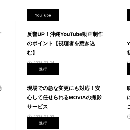
YouTube
す
反響UP！沖縄YouTube動画制作
ま
のポイント【視聴者を惹き込
む】
2025.03.24
進行
動
現場での急な変更にも対応！安
】
心して任せられるMOVIAの撮影
サービス
2025.01.03
進行