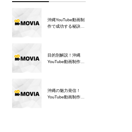
沖縄YouTube動画制
沖縄で映像案件を依
作で成功する秘訣と
頼するなら必見！動
は？【企画から運用
画制作の進め方ガイ
まで】
ド
目的別解説！沖縄
沖縄YouTube動画制
YouTube動画制作ガ
作で成功する秘訣と
イド【集客/認知度
は？【企画から運用
UP】
まで】
沖縄の魅力発信！
動画制作の料金体系
YouTube動画制作の
について｜オリジナ
力【観光・企業PR
ル動画・広告動画の
に】
制作をお考えの方へ