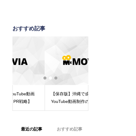
おすすめ記事
【保存版】沖縄で成果を出す
映像撮影の準備期間
動画
YouTube動画制作のコツ5選｜初
い必要？失敗しない
】
心者にもおすすめ！
のコツ
最近の記事
おすすめ記事